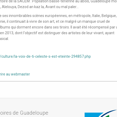
ertoire de la SACEM : Popilation basse-térienne au abois, Guadeloupe mo
, Alelouya, Dezod an kaz la, Avant ou mal paler…
 de ses innombrables scènes européennes, en métropole, Italie, Belgique,
ie, il continuait à vivre de son art, et ce malgré un manque cruel de
'albums qui dorment encore dans ses tiroirs. Il avait été récompensé par 
en 2013, dont l'objectif est distinguer des artistes de leur vivant, ayant
sical.
/culture/la-voix-de-ti-celeste-s-est-eteinte-294857.php
rire au webmaster
ires de Guadeloupe