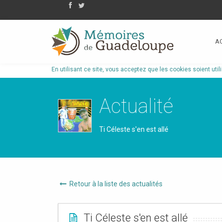
A
En utilisant ce site, vous acceptez que les cookies soient util
Actualité
Ti Céleste s'en est allé
Retour à la liste des actualités
Ti Céleste s'en est allé