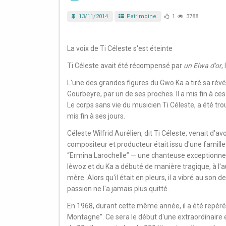
13/11/2014
Patrimoine
1
3788
La voix de Ti Céleste s'est éteinte
Ti Céleste avait été récompensé par
un Elwa d'or
,
L'une des grandes figures du Gwo Ka a tiré sa révé
Gourbeyre, par un de ses proches. Il a mis fin à ces
Le corps sans vie du musicien Ti Céleste, a été tro
mis fin à ses jours.
Céleste Wilfrid Aurélien, dit Ti Céleste, venait d'av
compositeur et producteur était issu d'une famil
“Ermina Larochelle” — une chanteuse exceptionnel
lèwoz et du Ka a débuté de manière tragique, à l'au
mère. Alors qu'il était en pleurs, il a vibré au son
passion ne l'a jamais plus quitté.
En 1968, durant cette même année, il a été repéré p
Montagne”. Ce sera le début d'une extraordinaire 