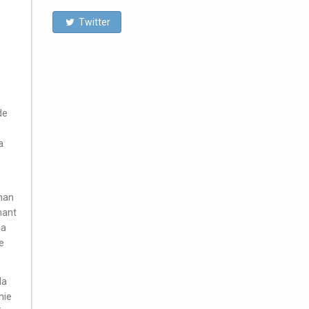
Twitter
de
a
aman
hant
sa
e
la
hie