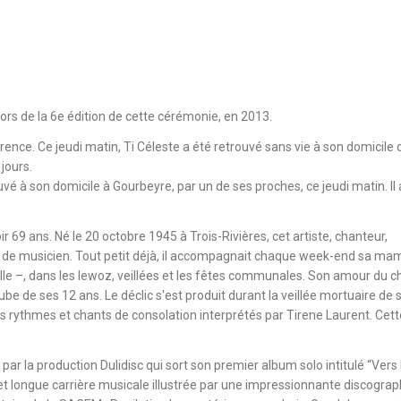
 lors de la 6e édition de cette cérémonie, en 2013.
rence. Ce jeudi matin, Ti Céleste a été retrouvé sans vie à son domicile 
 jours.
uvé à son domicile à Gourbeyre, par un de ses proches, ce jeudi matin. Il 
oir 69 ans. Né le 20 octobre 1945 à Trois-Rivières, cet artiste, chanteur,
le de musicien. Tout petit déjà, il accompagnait chaque week-end sa m
le –, dans les lewoz, veillées et les fêtes communales. Son amour du c
be de ses 12 ans. Le déclic s'est produit durant la veillée mortuaire de 
 des rythmes et chants de consolation interprétés par Tirene Laurent. Cett
ar la production Dulidisc qui sort son premier album solo intitulé “Vers 
et longue carrière musicale illustrée par une impressionnante discograp