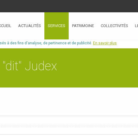
CCUEIL
ACTUALITÉS
SERVICES
PATRIMOINE
COLLECTIVITÉS
L
isés à des fins d'analyse, de pertinence et de publicité.
En savoir plus
"dit" Judex