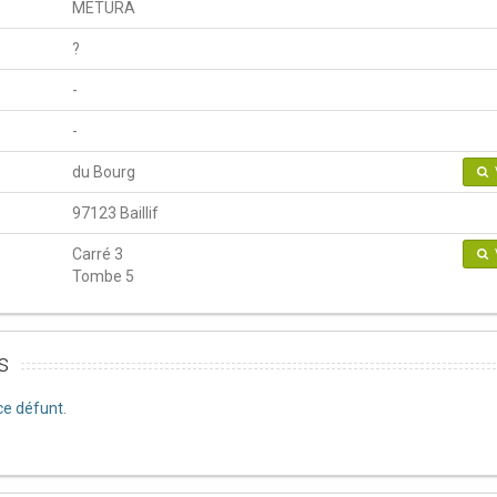
METURA
?
-
-
du Bourg
97123 Baillif
Carré 3
Tombe 5
s
e défunt.