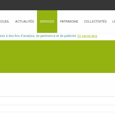
CCUEIL
ACTUALITÉS
SERVICES
PATRIMOINE
COLLECTIVITÉS
L
isés à des fins d'analyse, de pertinence et de publicité.
En savoir plus