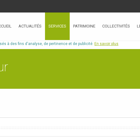
CCUEIL
ACTUALITÉS
SERVICES
PATRIMOINE
COLLECTIVITÉS
L
isés à des fins d'analyse, de pertinence et de publicité.
En savoir plus
ur