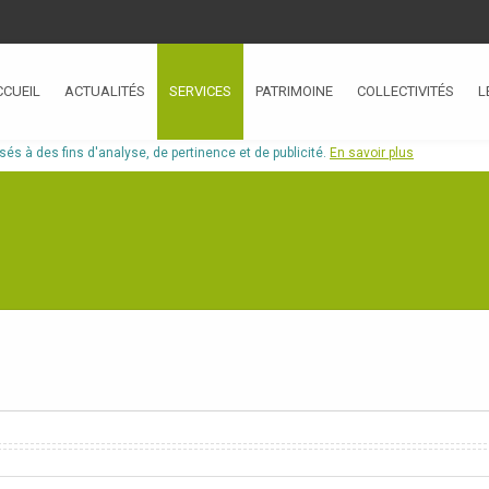
CCUEIL
ACTUALITÉS
SERVICES
PATRIMOINE
COLLECTIVITÉS
L
isés à des fins d'analyse, de pertinence et de publicité.
En savoir plus