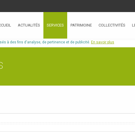
CCUEIL
ACTUALITÉS
SERVICES
PATRIMOINE
COLLECTIVITÉS
L
isés à des fins d'analyse, de pertinence et de publicité.
En savoir plus
s