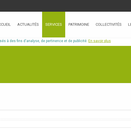
CCUEIL
ACTUALITÉS
SERVICES
PATRIMOINE
COLLECTIVITÉS
L
isés à des fins d'analyse, de pertinence et de publicité.
En savoir plus