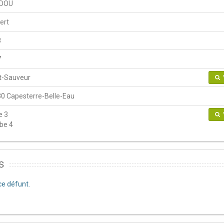
DOU
ert
8
7
t-Sauveur
0 Capesterre-Belle-Eau
e 3
be 4
s
e défunt.