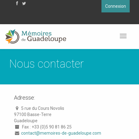
Connexion
En utilisant ce site, vous acceptez que les cookies soient utilisés à
des fins d'analyse, de pertinence et de publicité.
En savoir plus
Toggle
navigat
Nous contacter
Adresse:
5 rue du Cours Novolis
97100 Basse-Terre
Guadeloupe
Fax : +33 (0)5 90 81 86 25
contact@memoires-de-guadeloupe.com