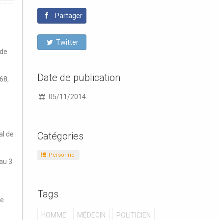
Partager
Twitter
 de
Date de publication
68,
05/11/2014
e
Catégories
al de
Personne
au 3
Tags
pe
HOMME
MÉDECIN
POLITICIEN