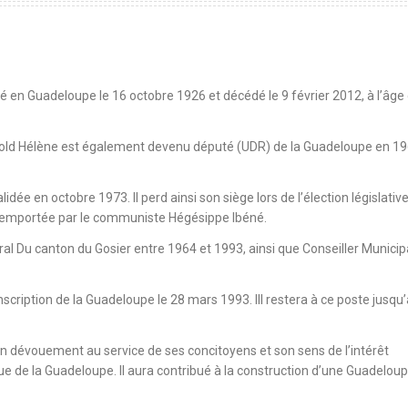
 en Guadeloupe le 16 octobre 1926 et décédé le 9 février 2012, à l’âge
old Hélène est également devenu député (UDR) de la Guadeloupe en 19
dée en octobre 1973. Il perd ainsi son siège lors de l’élection législativ
 remportée par le communiste Hégésippe Ibéné.
al Du canton du Gosier entre 1964 et 1993, ainsi que Conseiller Municip
cription de la Guadeloupe le 28 mars 1993. Ill restera à ce poste jusqu’
n dévouement au service de ses concitoyens et son sens de l’intérêt
que de la Guadeloupe. Il aura contribué à la construction d’une Guadelou