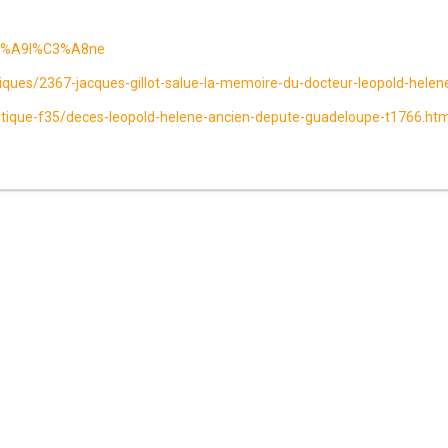
%C3%A9l%C3%A8ne
ques/2367-jacques-gillot-salue-la-memoire-du-docteur-leopold-helen
itique-f35/deces-leopold-helene-ancien-depute-guadeloupe-t1766.htm