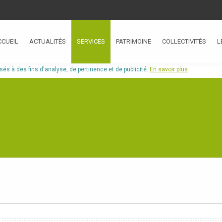
CCUEIL
ACTUALITÉS
SERVICES
PATRIMOINE
COLLECTIVITÉS
L
isés à des fins d'analyse, de pertinence et de publicité.
En savoir plus