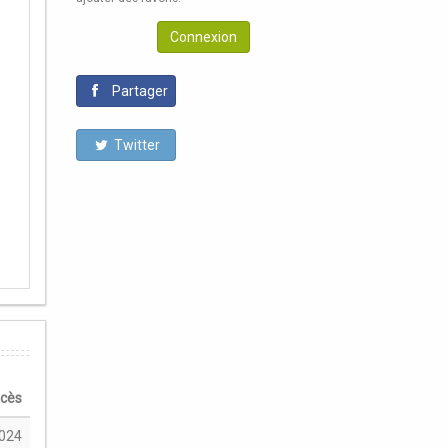
Connexion
Partager
Twitter
écès
024