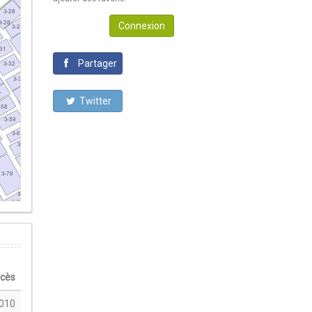
Connexion
Partager
Twitter
écès
010