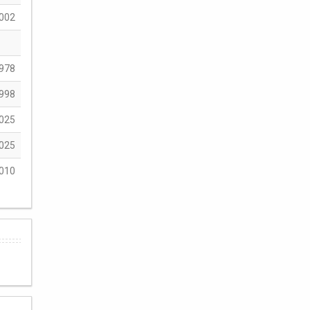
002
978
998
025
025
010