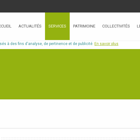
CCUEIL
ACTUALITÉS
SERVICES
PATRIMOINE
COLLECTIVITÉS
L
isés à des fins d'analyse, de pertinence et de publicité.
En savoir plus