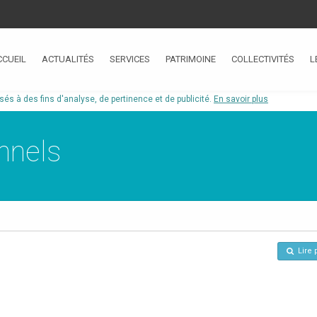
CCUEIL
ACTUALITÉS
SERVICES
PATRIMOINE
COLLECTIVITÉS
L
isés à des fins d'analyse, de pertinence et de publicité.
En savoir plus
nnels
Lire 