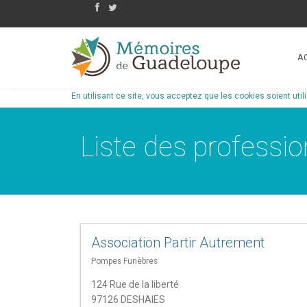
A
En utilisant ce site, vous acceptez que les cookies soient util
Liste des professio
Association Partir Autrement
Pompes Funèbres
124 Rue de la liberté
97126 DESHAIES